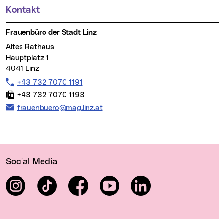
Kontakt
Weitere Informationen
Frauenbüro der Stadt Linz
Altes Rathaus
Hauptplatz 1
4041 Linz
Tel:
+43 732 7070 1191
Fax:
+43 732 7070 1193
E-Mail Adresse:
frauenbuero@mag.linz.at
Wichtige Links
Social Media
Instagram
TikTok
Facebook
YouTube
LinkedIn