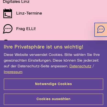
Digitales Linz
Linz-Termine
Frag ELLI!
Schau auf Linz
Ihre Privatsphäre ist uns wichtig!
Diese Website verwendet Cookies. Bitte wählen Sie Ihre
gewünschten Einstellungen. Diese können Sie jederzeit
Newsletter-Anmeldung
auf der Datenschutz-Seite anpassen.
Datenschutz
/
E-Mail-Adresse eingeben
Impressum
Notwendige Cookies
Anmelden
Cookies auswählen