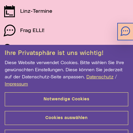
Linz-Termine
Frag ELLI!
Schau auf Linz
Ihre Privatsphäre ist uns wichtig!
Diese Website verwendet Cookies. Bitte wählen Sie Ihre
gewünschten Einstellungen. Diese können Sie jederzeit
Newsletter-Anmeldung
auf der Datenschutz-Seite anpassen.
Datenschutz
/
E-Mail-Adresse eingeben
Impressum
Notwendige Cookies
Anmelden
Cookies auswählen
Kontakt
Hilfe
Sitemap
Barrierefreiheit