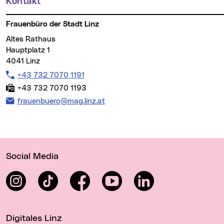
Kontakt
Weitere Informationen
Frauenbüro der Stadt Linz
Altes Rathaus
Hauptplatz 1
4041 Linz
Tel:
+43 732 7070 1191
Fax:
+43 732 7070 1193
E-Mail Adresse:
frauenbuero@mag.linz.at
Wichtige Links
Social Media
Instagram
TikTok
Facebook
YouTube
LinkedIn
Digitales Linz