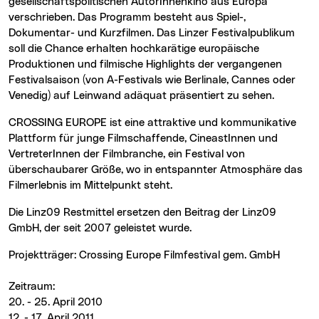
gesellschaftspolitischen AutorInnenkino aus Europa
verschrieben. Das Programm besteht aus Spiel-,
Dokumentar- und Kurzfilmen. Das Linzer Festivalpublikum
soll die Chance erhalten hochkarätige europäische
Produktionen und filmische
Highlights
der vergangenen
Festivalsaison (von A-Festivals wie Berlinale,
Cannes
oder
Venedig) auf Leinwand adäquat präsentiert zu sehen.
CROSSING EUROPE
ist eine attraktive und kommunikative
Plattform für junge Filmschaffende, CineastInnen und
VertreterInnen der Filmbranche, ein Festival von
überschaubarer Größe, wo in entspannter Atmosphäre das
Filmerlebnis im Mittelpunkt steht.
Die Linz09 Restmittel ersetzen den Beitrag der Linz09
GmbH, der seit 2007 geleistet wurde.
Projektträger:
Crossing Europe Filmfestival
gem. GmbH
Zeitraum:
20. - 25. April 2010
12. - 17. April 2011