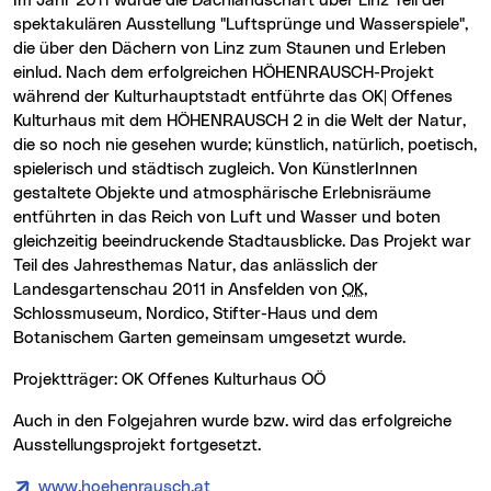
Im Jahr 2011 wurde die Dachlandschaft über Linz Teil der
spektakulären Ausstellung "Luftsprünge und Wasserspiele",
die über den Dächern von Linz zum Staunen und Erleben
einlud. Nach dem erfolgreichen HÖHENRAUSCH-Projekt
während der Kulturhauptstadt entführte das OK| Offenes
Kulturhaus mit dem HÖHENRAUSCH 2 in die Welt der Natur,
die so noch nie gesehen wurde; künstlich, natürlich, poetisch,
spielerisch und städtisch zugleich. Von KünstlerInnen
gestaltete Objekte und atmosphärische Erlebnisräume
entführten in das Reich von Luft und Wasser und boten
gleichzeitig beeindruckende Stadtausblicke. Das Projekt war
Teil des Jahresthemas Natur, das anlässlich der
Landesgartenschau 2011 in Ansfelden von
OK,
Schlossmuseum, Nordico, Stifter-Haus und dem
Botanischem Garten gemeinsam umgesetzt wurde.
Projektträger: OK Offenes Kulturhaus OÖ
Auch in den Folgejahren wurde bzw. wird das erfolgreiche
Ausstellungsprojekt fortgesetzt.
www.hoehenrausch.at
(neues Fenster)