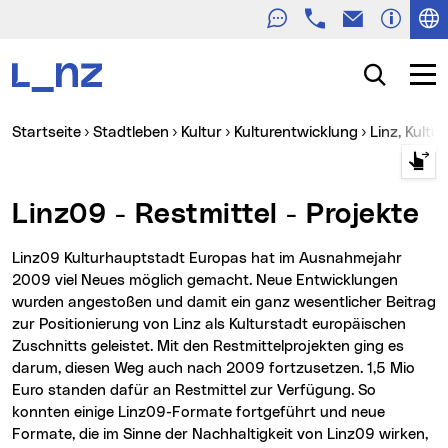
Telefon
E-Mail
Zur Navigation
Zum Inhalt
Zur Suche
Suche
Navig
Sie sind hier:
Startseite
Stadtleben
Kultur
Kulturentwicklung
Linz, Kul
Linz09 - Restmittel - Projekte
Linz09 Kulturhauptstadt Europas hat im Ausnahmejahr
2009 viel Neues möglich gemacht. Neue Entwicklungen
wurden angestoßen und damit ein ganz wesentlicher Beitrag
zur Positionierung von Linz als Kulturstadt europäischen
Zuschnitts geleistet. Mit den Restmittelprojekten ging es
darum, diesen Weg auch nach 2009 fortzusetzen. 1,5 Mio
Euro standen dafür an Restmittel zur Verfügung. So
konnten einige Linz09-Formate fortgeführt und neue
Formate, die im Sinne der Nachhaltigkeit von Linz09 wirken,