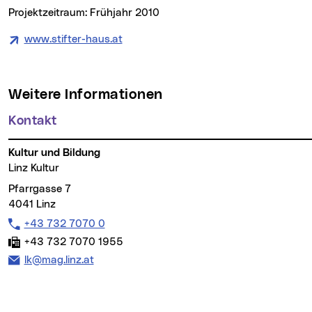
Projektzeitraum: Frühjahr 2010
www.stifter-haus.at
(neues Fenster)
Weitere Informationen
Kontakt
Kultur und Bildung
Linz Kultur
Pfarrgasse 7
4041 Linz
Telefon:
+43 732 7070 0
Fax:
+43 732 7070 1955
E-Mail Adresse:
lk@mag.linz.at