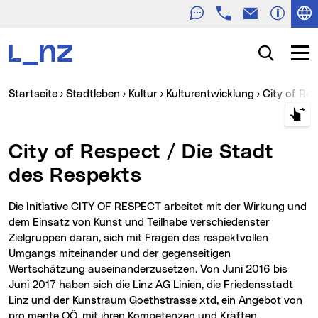
Telefon
E-Mail
Zur Navigation
Zum Inhalt
Zur Suche
Suche
Navig
Sie sind hier:
Startseite
Stadtleben
Kultur
Kulturentwicklung
City of Re
City of Respect / Die Stadt
des Respekts
Die Initiative CITY OF RESPECT arbeitet mit der Wirkung und
dem Einsatz von Kunst und Teilhabe verschiedenster
Zielgruppen daran, sich mit Fragen des respektvollen
Umgangs miteinander und der gegenseitigen
Wertschätzung auseinanderzusetzen. Von Juni 2016 bis
Juni 2017 haben sich die Linz AG Linien, die Friedensstadt
Linz und der Kunstraum Goethstrasse xtd, ein Angebot von
pro mente OÖ, mit ihren Kompetenzen und Kräften