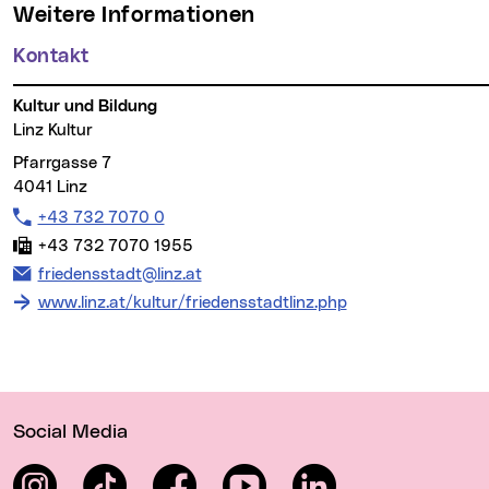
Weitere Informationen
Kontakt
Kultur und Bildung
Linz Kultur
Pfarrgasse 7
4041 Linz
Telefon:
+43 732 7070 0
Fax:
+43 732 7070 1955
E-Mail Adresse:
friedensstadt@linz.at
www.linz.at/kultur/friedensstadtlinz.php
Wichtige Links
Social Media
Instagram
TikTok
Facebook
YouTube
LinkedIn