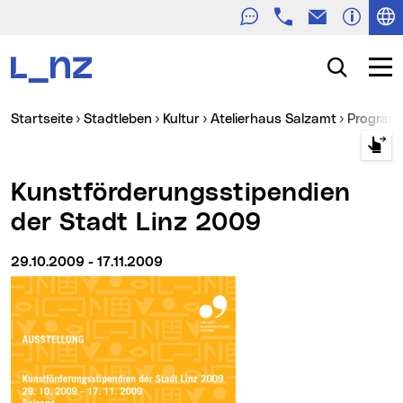
Telefon
E-Mail
Zur Navigation
Zum Inhalt
Zur Suche
Suche
Navig
Sie sind hier:
Startseite
Stadtleben
Kultur
Atelierhaus Salzamt
Progra
Kunstförderungsstipendien
der Stadt Linz 2009
29.10.2009 - 17.11.2009