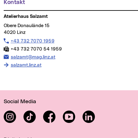
Kontakt
Atelierhaus Salzamt
Obere Donaulände 15
4020 Linz
Telefon:
+43 732 7070 1959
Fax:
+43 732 7070 54 1959
E-Mail Adresse:
salzamt@mag.linz.at
salzamt.linz.at
Wichtige Links
Social Media
Instagram
TikTok
Facebook
YouTube
LinkedIn