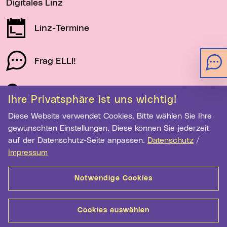
Digitales Linz
Linz-Termine
Frag ELLI!
Schau auf Linz
Ihre Privatsphäre ist uns wichtig!
Diese Website verwendet Cookies. Bitte wählen Sie Ihre
gewünschten Einstellungen. Diese können Sie jederzeit
Newsletter-Anmeldung
auf der Datenschutz-Seite anpassen.
Datenschutz
/
E-Mail-Adresse eingeben
Impressum
Notwendige Cookies
Anmelden
Cookies auswählen