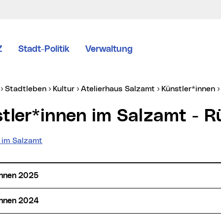
Z
Stadt-Politik
Verwaltung
er:
Stadtleben
Kultur
Atelierhaus Salzamt
Künstler*innen
stler*innen im Salzamt - R
l im Salzamt
*innen 2025
*innen 2024