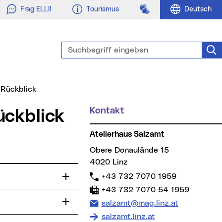
Gebärdensprache
Frag ELLI!
Tourismus
Deutsch
Suchbegriff eingeben
Suc
Rückblick
Kontakt
ückblick
Atelierhaus Salzamt
Obere Donaulände 15
4020 Linz
Telefon:
+43 732 7070 1959
Fax:
+43 732 7070 54 1959
E-Mail Adresse:
salzamt@mag.linz.at
salzamt.linz.at