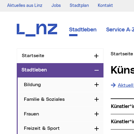
Aktuelles aus Linz
Jobs
Stadtplan
Kontakt
Zur Navigation
Zum Inhalt
Zur Suche
Stadtleben
Service A-
Sie sind hi
Startseite
Startseite
Aufklappen
Kün
Stadtleben
Zuklappen
Bildung
Aufklappen
Aktuel
Familie & Soziales
Aufklappen
Künstler
Frauen
Aufklappen
Künstler
Freizeit & Sport
Aufklappen