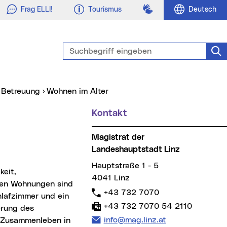
Gebärdensprache
Frag ELLI!
Tourismus
Deutsch
Suchbegriff eingeben
Suc
d Betreuung
Wohnen im Alter
Kontakt
Magistrat der
Landeshauptstadt Linz
Hauptstraße 1 - 5
4041 Linz
en Wohnungen sind
Telefon:
+43 732 7070
hlafzimmer und ein
Fax:
+43 732 7070 54 2110
erung des
E-Mail Adresse:
info@mag.linz.at
s Zusammenleben in