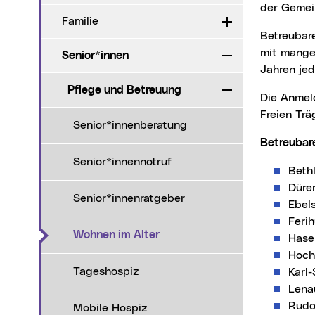
der Gemei
Familie
Aufklappen
Betreubares Wohnen kann in Anspruch genommen werden, ab einem Alter von 60 Jahren
mit mange
Senior*innen
Zuklappen
Jahren jed
Pflege und Betreuung
Zuklappen
Die Anmeldung für das 'Betreubare Wohnen' erfolgt über den jeweiligen Bauträger bzw.
Freien Trä
Senior*innenberatung
Betreuba
Senior*innennotruf
Beth
Düre
Senior*innenratgeber
Ebel
Feri
(aktueller Menüpunkt)
Wohnen im Alter
Hase
Hoch
Tageshospiz
Karl
Lena
Rudo
Mobile Hospiz