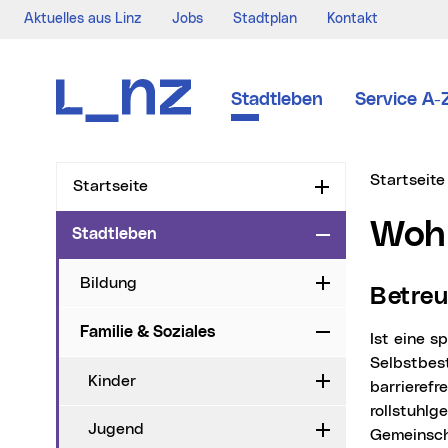
Aktuelles aus Linz
Jobs
Stadtplan
Kontakt
Zur Navigation
Zum Inhalt
Zur Suche
Stadtleben
Service A-
Sie sind hi
Startseite
Startseite
Aufklappen
Wo
Stadtleben
Zuklappen
Bildung
Aufklappen
Betr
Familie & Soziales
Zuklappen
Ist eine spezielle Wohnform für ältere Menschen, für die Selbstständigkeit,
Selbstbes
Kinder
Aufklappen
barrierefr
rollstuhl
Jugend
Aufklappen
Gemeinsch