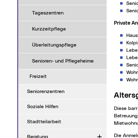
Seni
Seni
Tageszentren
Private A
Kurzzeitpflege
Haus
Kolp
Überleitungspflege
Lebe
Lebe
Senioren- und Pflegeheime
Seni
Wohn
Freizeit
Wohn
Seniorenzentren
Alte
Soziale Hilfen
Diese barrierefreien Wohnungen sind für Menschen mit leichtem Hilfe- und
Betreuungs
Stadtteilarbeit
Mietwohn
Die Anmeldung für das Betreubare Wohnen und für die Altersgerechten Wohnungen
Beratung
Aufklappen