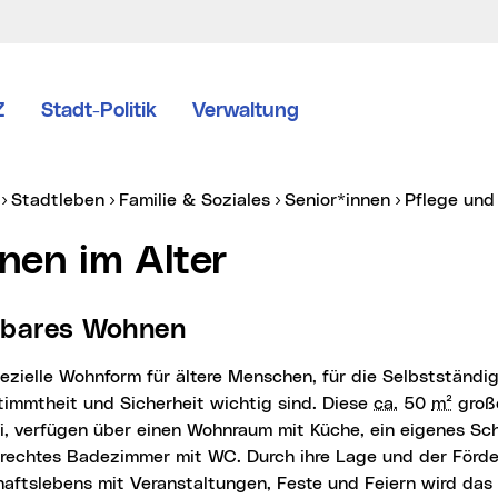
Z
Stadt-Politik
Verwaltung
er:
Stadtleben
Familie & Soziales
Senior*innen
Pflege un
hnen im Alter
eubares Wohnen
timmtheit und Sicherheit wichtig sind. Diese
ca.
50
m²
groß
ei, verfügen über einen Wohnraum mit Küche, ein eigenes Sc
gerechtes Badezimmer mit WC. Durch ihre Lage und der Förd
aftslebens mit Veranstaltungen, Feste und Feiern wird da