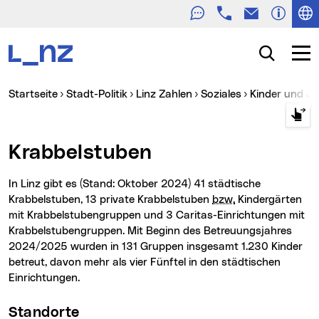
Telefon
E-Mail
Zur Navigation
Zum Inhalt
Zur Suche
Suche
Navig
Sie sind hier:
Startseite
Stadt-Politik
Linz Zahlen
Soziales
Kinder und J
Krabbelstuben
In Linz gibt es (Stand: Oktober 2024) 41 städtische
Krabbelstuben, 13 private Krabbelstuben
bzw.
Kindergärten
mit Krabbelstubengruppen und 3 Caritas-Einrichtungen mit
Krabbelstubengruppen. Mit Beginn des Betreuungsjahres
2024/2025 wurden in 131 Gruppen insgesamt 1.230 Kinder
betreut, davon mehr als vier Fünftel in den städtischen
Einrichtungen.
Standorte