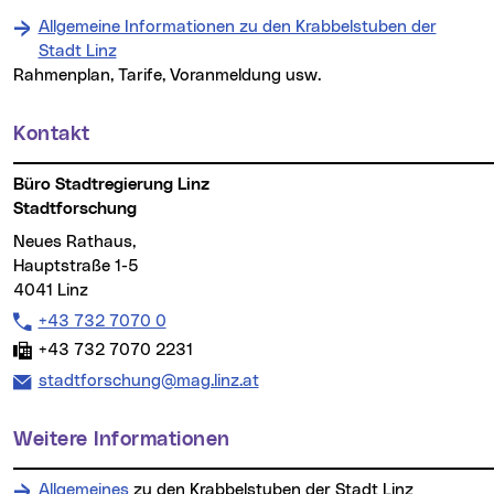
Allgemeine Informationen zu den Krabbelstuben der
Stadt Linz
(neues Fenster)
Rahmenplan, Tarife, Voranmeldung usw.
Kontakt
Weitere Informationen
Büro Stadtregierung Linz
Stadtforschung
Neues Rathaus,
Hauptstraße 1-5
4041 Linz
Telefon:
+43 732 7070 0
Fax:
+43 732 7070 2231
E-Mail Adresse:
stadtforschung@mag.linz.at
Weitere Informationen
Allgemeines
zu den Krabbelstuben der Stadt Linz