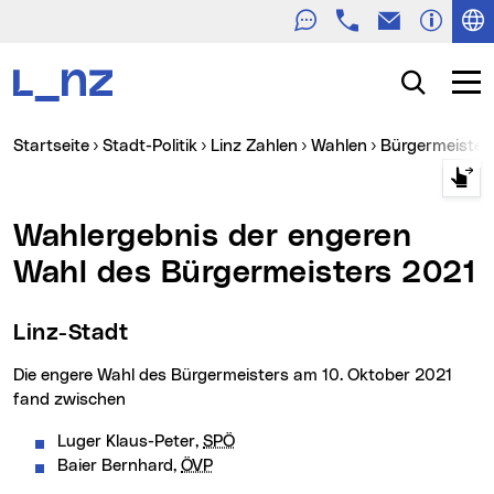
Telefon
E-Mail
Zur Navigation
Zum Inhalt
Zur Suche
Suche
Navig
Sie sind hier:
Startseite
Stadt-Politik
Linz Zahlen
Wahlen
Bürgermeister
Wahlergebnis der engeren
Wahl des Bürgermeisters 2021
Linz-Stadt
Die engere Wahl des Bürgermeisters am 10. Oktober 2021
fand zwischen
Luger Klaus-Peter,
SPÖ
Baier Bernhard,
ÖVP