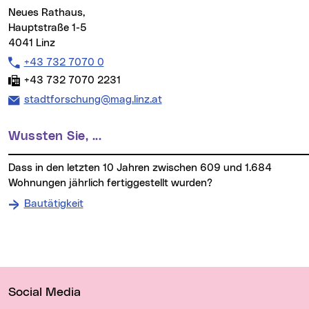
Neues Rathaus,
Hauptstraße 1-5
4041 Linz
Telefon:
+43 732 7070 0
Fax:
+43 732 7070 2231
E-Mail Adresse:
stadtforschung@mag.linz.at
Wussten Sie, ...
dass in den letzten 10 Jahren zwischen 609 und 1.684
Wohnungen jährlich fertiggestellt wurden?
Bautätigkeit
Weitere Informationen
Wichtige Links
Social Media