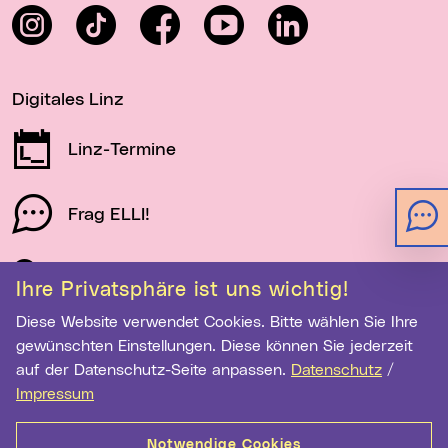
Instagram
TikTok
Facebook
YouTube
LinkedIn
Digitales Linz
Linz-Termine
Frag ELLI!
Schau auf Linz
Ihre Privatsphäre ist uns wichtig!
Diese Website verwendet Cookies. Bitte wählen Sie Ihre
gewünschten Einstellungen. Diese können Sie jederzeit
Newsletter-Anmeldung
auf der Datenschutz-Seite anpassen.
Datenschutz
/
Impressum
E-Mail-Adresse eingeben
Notwendige Cookies