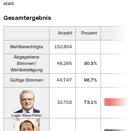
statt.
Gesamtergebnis
Anzahl
Prozent
Wahlberechtigte
152.604
Abgegebene
Stimmen/
46.265
30,3%
Wahlbeteiligung
Gültige Stimmen
44.747
96,7%
32.703
73,1%
Luger Klaus-Peter