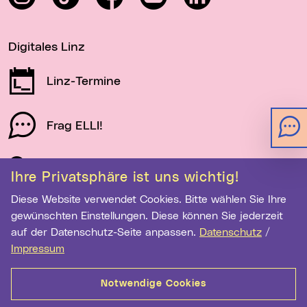
Digitales Linz
Linz-Termine
Frag ELLI!
Schau auf Linz
Ihre Privatsphäre ist uns wichtig!
Diese Website verwendet Cookies. Bitte wählen Sie Ihre
gewünschten Einstellungen. Diese können Sie jederzeit
Newsletter-Anmeldung
auf der Datenschutz-Seite anpassen.
Datenschutz
/
Impressum
E-Mail-Adresse eingeben
Notwendige Cookies
Anmelden