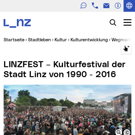
Telefon
E-Mail
Zur Navigation
Zum Inhalt
Zur Suche
Suche
Navig
Sie sind hier:
Startseite
Stadtleben
Kultur
Kulturentwicklung
Wegmarken
LINZFEST – Kulturfestival der
Stadt Linz von 1990 - 2016