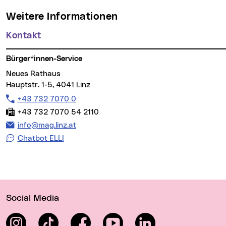
Weitere Informationen
Kontakt
Bürger*innen-Service
Neues Rathaus
Hauptstr. 1-5, 4041 Linz
Telefon:
+43 732 7070 0
Fax:
+43 732 7070 54 2110
E-Mail Adresse:
info@mag.linz.at
Chatbot ELLI
Wichtige Links
Social Media
Instagram
TikTok
Facebook
YouTube
LinkedIn