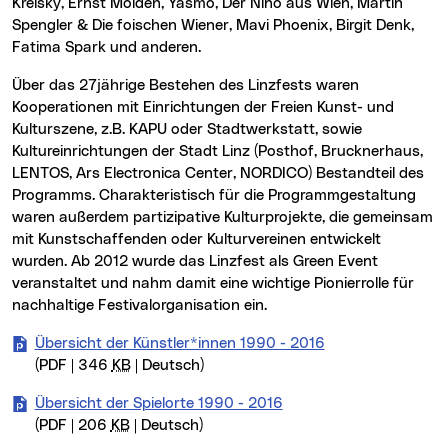
Kreisky, Ernst Molden, Yasmo, Der Nino aus Wien, Martin
Spengler & Die foischen Wiener, Mavi Phoenix, Birgit Denk,
Fatima Spark und anderen.
Über das 27jährige Bestehen des Linzfests waren
Kooperationen mit Einrichtungen der Freien Kunst- und
Kulturszene, z.B. KAPU oder Stadtwerkstatt, sowie
Kultureinrichtungen der Stadt Linz (Posthof, Brucknerhaus,
LENTOS, Ars Electronica Center, NORDICO) Bestandteil des
Programms. Charakteristisch für die Programmgestaltung
waren außerdem partizipative Kulturprojekte, die gemeinsam
mit Kunstschaffenden oder Kulturvereinen entwickelt
wurden. Ab 2012 wurde das Linzfest als Green Event
veranstaltet und nahm damit eine wichtige Pionierrolle für
nachhaltige Festivalorganisation ein.
Übersicht der Künstler*innen 1990 - 2016
(PDF | 346
KB
| Deutsch)
Übersicht der Spielorte 1990 - 2016
(PDF | 206
KB
| Deutsch)