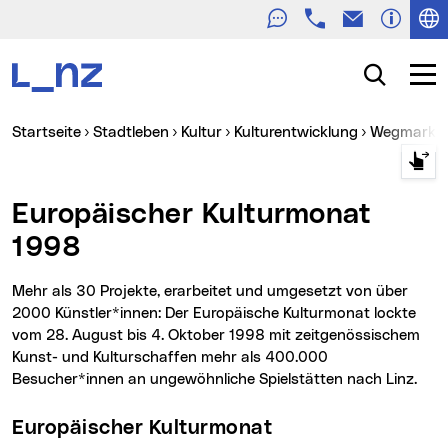
Telefon
E-Mail
Zur Navigation
Zum Inhalt
Zur Suche
Suche
Navig
Sie sind hier:
Startseite
Stadtleben
Kultur
Kulturentwicklung
Wegmarken
Europäischer Kulturmonat
1998
Mehr als 30 Projekte, erarbeitet und umgesetzt von über
2000 Künstler*innen: Der Europäische Kulturmonat lockte
vom 28. August bis 4. Oktober 1998 mit zeitgenössischem
Kunst- und Kulturschaffen mehr als 400.000
Besucher*innen an ungewöhnliche Spielstätten nach Linz.
Europäischer Kulturmonat