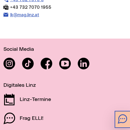
Fax:
+43 732 7070 1955
E-Mail Adresse:
lk@mag.linz.at
Wichtige Links
Social Media
Instagram
TikTok
Facebook
YouTube
LinkedIn
Digitales Linz
Linz-Termine
Frag ELLI!