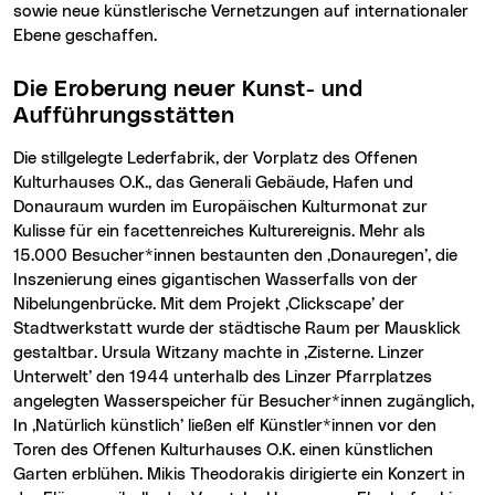
sowie neue künstlerische Vernetzungen auf internationaler
Ebene geschaffen.
Die Eroberung neuer Kunst- und
Aufführungsstätten
Die stillgelegte Lederfabrik, der Vorplatz des Offenen
Kulturhauses O.K., das Generali Gebäude, Hafen und
Donauraum wurden im Europäischen Kulturmonat zur
Kulisse für ein facettenreiches Kulturereignis. Mehr als
15.000 Besucher*innen bestaunten den ‚Donauregen’, die
Inszenierung eines gigantischen Wasserfalls von der
Nibelungenbrücke. Mit dem Projekt ‚
Clickscape
’ der
Stadtwerkstatt wurde der städtische Raum per Mausklick
gestaltbar. Ursula Witzany machte in ‚Zisterne. Linzer
Unterwelt’ den 1944 unterhalb des Linzer Pfarrplatzes
angelegten Wasserspeicher für Besucher*innen zugänglich,
In ‚Natürlich künstlich’ ließen elf Künstler*innen vor den
Toren des Offenen Kulturhauses O.K. einen künstlichen
Garten erblühen. Mikis Theodorakis dirigierte ein Konzert in