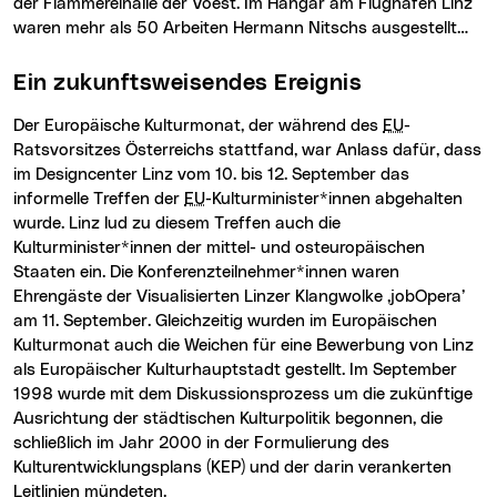
der Flämmereihalle der Voest. Im Hangar am Flughafen Linz
waren mehr als 50 Arbeiten Hermann Nitschs ausgestellt…
Ein zukunftsweisendes Ereignis
Der Europäische Kulturmonat, der während des
EU
-
Ratsvorsitzes Österreichs stattfand, war Anlass dafür, dass
im
Designcenter
Linz vom 10. bis 12. September das
informelle Treffen der
EU
-Kulturminister*innen abgehalten
wurde. Linz lud zu diesem Treffen auch die
Kulturminister*innen der mittel- und osteuropäischen
Staaten ein. Die Konferenzteilnehmer*innen waren
Ehrengäste der Visualisierten Linzer Klangwolke ‚
jobOpera
’
am 11. September. Gleichzeitig wurden im Europäischen
Kulturmonat auch die Weichen für eine Bewerbung von Linz
als Europäischer Kulturhauptstadt gestellt. Im September
1998 wurde mit dem Diskussionsprozess um die zukünftige
Ausrichtung der städtischen Kulturpolitik begonnen, die
schließlich im Jahr 2000 in der Formulierung des
Kulturentwicklungsplans (KEP) und der darin verankerten
Leitlinien mündeten.