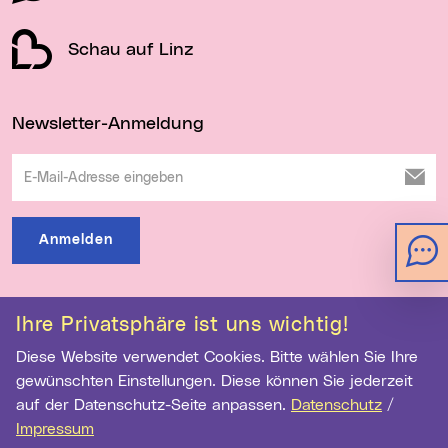
Schau auf Linz
Newsletter-Anmeldung
E-Mail-Adresse eingeben
Anmelden
Ihre Privatsphäre ist uns wichtig!
Kontakt
Hilfe
Sitemap
Barrierefreiheit
Diese Website verwendet Cookies. Bitte wählen Sie Ihre
Datenschutz
Medientransparenz
Impressum
gewünschten Einstellungen. Diese können Sie jederzeit
auf der Datenschutz-Seite anpassen.
Datenschutz
/
Impressum