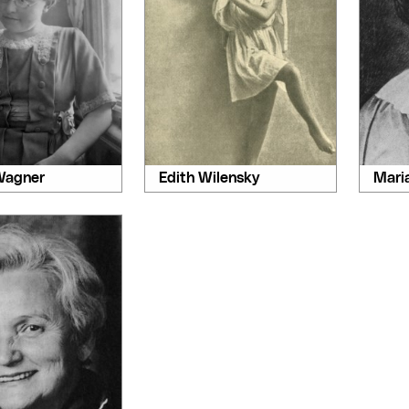
Wagner
Edith Wilensky
Mari