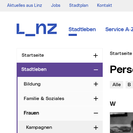
Aktuelles aus Linz
Jobs
Stadtplan
Kontakt
Zur Navigation
Zum Inhalt
Zur Suche
Stadtleben
Service A-
Sie sind hi
Startseite
Startseite
Aufklappen
Per
Stadtleben
Zuklappen
Bildung
Buchstaben
Wo
Aufklappen
Alle
B
Familie & Soziales
Aufklappen
W
Frauen
Zuklappen
Kampagnen
Aufklappen