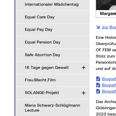
Internationaler Mädchentag
Margare
Equal Care Day
zur Bu
Equal Pay Day
Eine Historiker*innen-Kommission hat im Auftrag des Gemeinderates der Stadt Linz die Linzer Straßennamen einer
Equal Pension Day
Überprüfu
OF FEM ver
Safe Abortion Day
Stolz zum
Persönlic
16 Tage gegen Gewalt
Aufklappen
und auf di
Biograf
Frau.Macht.Film
Biograf
Biograf
SOLANGE-Projekt
Aufklappen
Das Archiv der Stadt Linz schlug in einem nächsten Schritt vor, stattdessen Therese Hinsenkamp, Gertrude Grill und Anna
Maria Schwarz-Schlöglmann
Gröblinge
Lecture
2023 besc