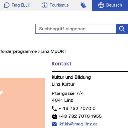
Gebärdensprache
Frag ELLI!
Tourismus
Deutsch
Suchbegriff eingeben
Suc
rförderprogramme
LinzIMpORT
Kontakt
Kultur und Bildung
Linz Kultur
Pfarrgasse 7/4
4041 Linz
Telefon:
+ 43 732 7070 0
Fax:
+43 732 7070 1955
E-Mail Adresse:
lkf.kb@mag.linz.at