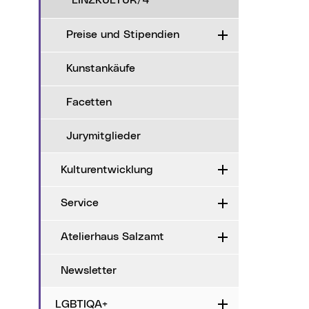
LINZKULTUR/4
Preise und Stipendien
Aufklappen
Kunstankäufe
Facetten
Jurymitglieder
Kulturentwicklung
Aufklappen
Service
Aufklappen
Atelierhaus Salzamt
Aufklappen
Newsletter
LGBTIQA+
Aufklappen