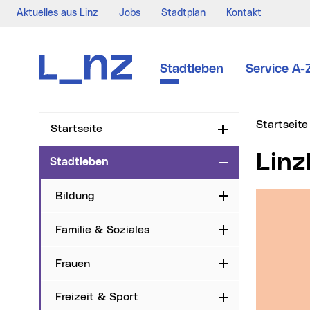
Aktuelles aus Linz
Jobs
Stadtplan
Kontakt
Zur Navigation
Zum Inhalt
Zur Suche
Stadtleben
Service A-
Sie sind hi
Startseite
Startseite
Aufklappen
Lin
Stadtleben
Zuklappen
Bildung
Aufklappen
Familie & Soziales
Aufklappen
Frauen
Aufklappen
Freizeit & Sport
Aufklappen