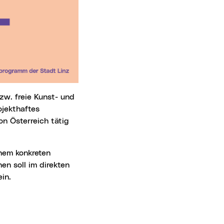
w. freie Kunst- und
ojekthaftes
on Österreich tätig
en soll im direkten
in.