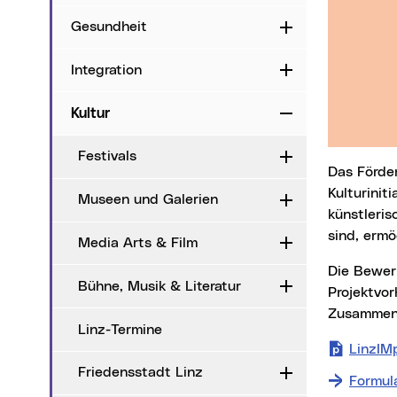
Gesundheit
Aufklappen
Integration
Aufklappen
Kultur
Zuklappen
Festivals
Aufklappen
Das Förde
Kulturinit
Museen und Galerien
Aufklappen
künstleris
sind, ermö
Media Arts & Film
Aufklappen
Die Bewerbung um dieses Förderprogramm muss in Verbindung mit einem konkreten
Bühne, Musik & Literatur
Aufklappen
Projektvor
Zusammenh
Linz-Termine
LinzIM
Friedensstadt Linz
Aufklappen
Formula