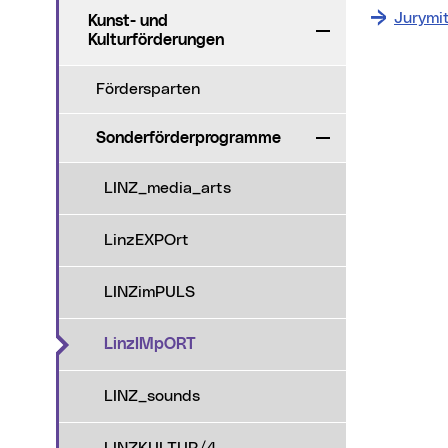
Jurymit
Kunst- und
Zuklappen
Kulturförderungen
Fördersparten
Sonderförderprogramme
Zuklappen
LINZ_media_arts
LinzEXPOrt
LINZimPULS
(aktueller Menüpunkt)
LinzIMpORT
LINZ_sounds