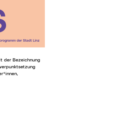
hwerpunktsetzung
er*innen,