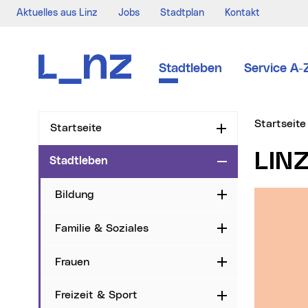
Aktuelles aus Linz
Jobs
Stadtplan
Kontakt
Zur Navigation
Zum Inhalt
Zur Suche
Stadtleben
Service A-
Sie sind hi
Startseite
Startseite
Aufklappen
LI
Stadtleben
Zuklappen
Bildung
Aufklappen
Familie & Soziales
Aufklappen
Frauen
Aufklappen
Freizeit & Sport
Aufklappen