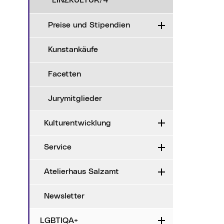
LINZKULTUR/4
Preise und Stipendien
Aufklappen
Kunstankäufe
Facetten
Jurymitglieder
Kulturentwicklung
Aufklappen
Service
Aufklappen
Atelierhaus Salzamt
Aufklappen
Newsletter
LGBTIQA+
Aufklappen