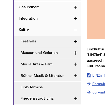
Gesundheit
Aufklappen
Integration
Aufklappen
Kultur
Zuklappen
Festivals
Aufklappen
LinzKultur hat auf Anregung der Freien Szene einen Innovationstopf mit der Bezeichnung
Museen und Galerien
Aufklappen
"LINZimPU
ausgeschri
Media Arts & Film
Aufklappen
Kulturscha
LINZim
Bühne, Musik & Literatur
Aufklappen
Formula
Linz-Termine
Jurymit
Friedensstadt Linz
Aufklappen