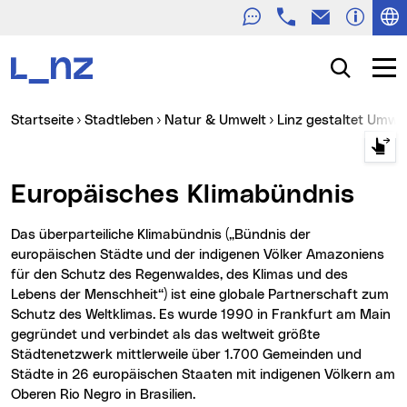
Telefon
E-Mail
Zur Navigation
Zum Inhalt
Zur Suche
Suche
Navig
Sie sind hier:
Startseite
Stadtleben
Natur & Umwelt
Linz gestaltet Umwe
Europäisches Klimabündnis
Das überparteiliche Klimabündnis („Bündnis der
europäischen Städte und der indigenen Völker Amazoniens
für den Schutz des Regenwaldes, des Klimas und des
Lebens der Menschheit“) ist eine globale Partnerschaft zum
Schutz des Weltklimas. Es wurde 1990 in Frankfurt am Main
gegründet und verbindet als das weltweit größte
Städtenetzwerk mittlerweile über 1.700 Gemeinden und
Städte in 26 europäischen Staaten mit indigenen Völkern am
Oberen Rio Negro in Brasilien.