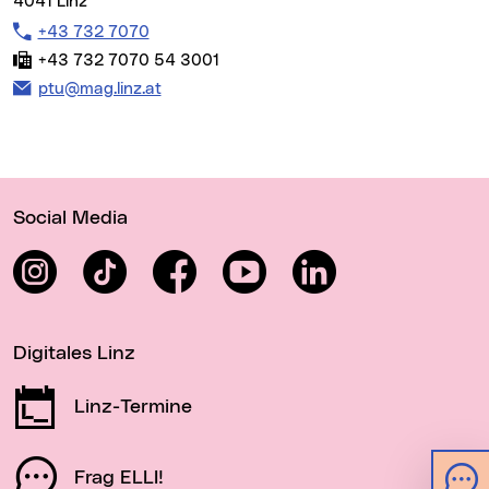
4041 Linz
Telefon:
+43 732 7070
Fax:
+43 732 7070 54 3001
E-Mail Adresse:
ptu@mag.linz.at
Wichtige Links
Social Media
Instagram
TikTok
Facebook
YouTube
LinkedIn
Digitales Linz
Linz-Termine
Frag ELLI!