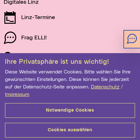
Digitales Linz
Linz-Termine
Frag ELLI!
Schau auf Linz
Ihre Privatsphäre ist uns wichtig!
Diese Website verwendet Cookies. Bitte wählen Sie Ihre
gewünschten Einstellungen. Diese können Sie jederzeit
Newsletter-Anmeldung
auf der Datenschutz-Seite anpassen.
Datenschutz
/
E-Mail-Adresse eingeben
Impressum
Notwendige Cookies
Anmelden
Cookies auswählen